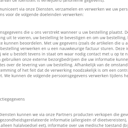
rvan de identiteit is verwijderd (anonieme gegevens).
uniceert via onze Diensten, verzamelen en verwerken we uw pers
ns voor de volgende doeleinden verwerken:
nsgegevens die u ons verstrekt wanneer u uw bestelling plaatst.
ing uit te voeren, uw bestelling te bevestigen en om uw bestelling,
 te kunnen beoordelen. Met uw gegevens (zoals de artikelen die u
bestelling verwerken en u een nauwkeurige factuur sturen. Deze in
ij wie u bestelt tevens in staat om waar nodig contact met u op t
m gebruiken onze externe bezorgbedrijven die uw informatie kunn
tes over de levering van uw bestelling. Afhankelijk van de omsta
emming of het feit dat de verwerking noodzakelijk is om een contr
t. We kunnen de volgende persoonsgegevens verwerken tijdens he
actiegegevens
Diensten kunnen we via onze Partners producten verkopen die ge
gezondheidsgerelateerde informatie (allergieën of dieetvereisten),
 u alleen halalvoedsel eet), informatie over uw medische toestand (b