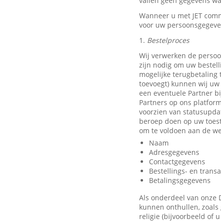
vallen geen gegevens waa
Wanneer u met JET comm
voor uw persoonsgegeve
1.
Bestelproces
Wij verwerken de persoo
zijn nodig om uw bestell
mogelijke terugbetaling
toevoegt) kunnen wij uw 
een eventuele Partner b
Partners op ons platfor
voorzien van statusupda
beroep doen op uw toest
om te voldoen aan de we
Naam
Adresgegevens
Contactgegevens
Bestellings- en trans
Betalingsgegevens
Als onderdeel van onze 
kunnen onthullen, zoals 
religie (bijvoorbeeld of