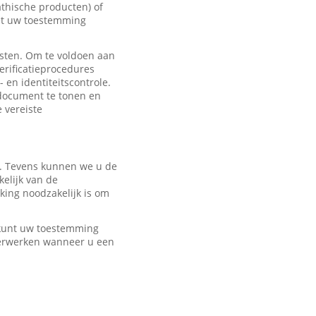
hische producten) of
met uw toestemming
sten. Om te voldoen aan
erificatieprocedures
 en identiteitscontrole.
edocument te tonen en
e vereiste
r. Tevens kunnen we u de
elijk van de
ing noodzakelijk is om
U kunt uw toestemming
verwerken wanneer u een