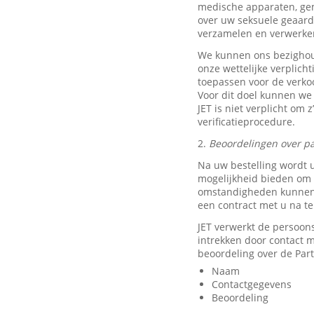
medische apparaten, ge
over uw seksuele geaard
verzamelen en verwerke
We kunnen ons bezighou
onze wettelijke verplich
toepassen voor de verkoo
Voor dit doel kunnen we
JET is niet verplicht om 
verificatieprocedure.
2.
Beoordelingen over pa
Na uw bestelling wordt 
mogelijkheid bieden om e
omstandigheden kunnen w
een contract met u na t
JET verwerkt de persoon
intrekken door contact
beoordeling over de Part
Naam
Contactgegevens
Beoordeling