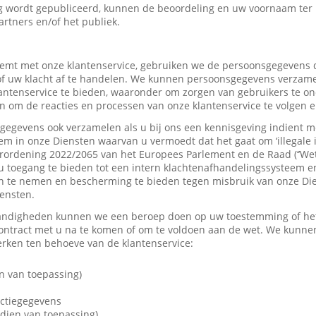
 wordt gepubliceerd, kunnen de beoordeling en uw voornaam ter
artners en/of het publiek.
mt met onze klantenservice, gebruiken we de persoonsgegevens d
f uw klacht af te handelen. We kunnen persoonsgegevens verzame
tenservice te bieden, waaronder om zorgen van gebruikers te on
 om de reacties en processen van onze klantenservice te volgen e
gevens ook verzamelen als u bij ons een kennisgeving indient me
em in onze Diensten waarvan u vermoedt dat het gaat om ‘illegale 
rordening 2022/2065 van het Europees Parlement en de Raad (‘’Wet
u toegang te bieden tot een intern klachtenafhandelingssysteem e
 te nemen en bescherming te bieden tegen misbruik van onze Dien
iensten.
andigheden kunnen we een beroep doen op uw toestemming of het 
contract met u na te komen of om te voldoen aan de wet. We kunne
ken ten behoeve van de klantenservice:
n van toepassing)
actiegegevens
dien van toepassing)