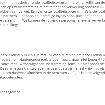
ezet in het desbetreffende loyaliteitsprogramma. Afhankelijk van 
en op uw toestemming of het feit dat de verwerking noodzakelijk 
oldoen aan de wet. Een van onze loyaliteitsprogramma’s is de loyal
ne partners kunt ophalen. Sommige loyalty shop-partners hebben
e verzending. We kunnen de volgende persoonsgegevens verwerken
 bestelling:
 onze Diensten in lijn zijn met uw voorkeuren en om onze Diensten
enaderen om klantenonderzoek te doen; zoals, maar niet beperkt to
caties met uw voorafgaande toestemming, tenzij dit niet noodzakeli
 Deelname aan klanttevredenheidsenquêtes is geheel vrijwillig. Al
t u zich daarvoor afmelden in de berichten zelf. JET kan de volge
eksdoeleinden:
actiegegevens