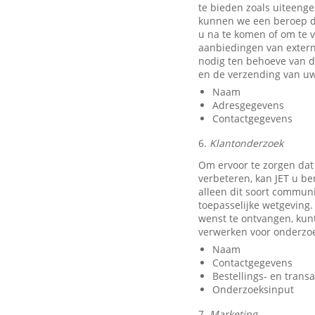
te bieden zoals uiteeng
kunnen we een beroep do
u na te komen of om te v
aanbiedingen van exter
nodig ten behoeve van d
en de verzending van uw
Naam
Adresgegevens
Contactgegevens
6.
Klantonderzoek
Om ervoor te zorgen dat
verbeteren, kan JET u b
alleen dit soort communi
toepasselijke wetgeving.
wenst te ontvangen, kun
verwerken voor onderzo
Naam
Contactgegevens
Bestellings- en trans
Onderzoeksinput
7.
Marketing