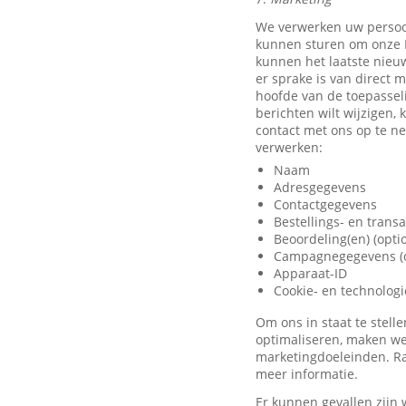
We verwerken uw persoo
kunnen sturen om onze D
kunnen het laatste nieu
er sprake is van direct 
hoofde van de toepassel
berichten wilt wijzigen,
contact met ons op te 
verwerken:
Naam
Adresgegevens
Contactgegevens
Bestellings- en trans
Beoordeling(en) (opti
Campagnegegevens (o
Apparaat-ID
Cookie- en technolog
Om ons in staat te stel
optimaliseren, maken we
marketingdoeleinden. Ra
meer informatie.
Er kunnen gevallen zijn