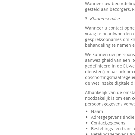
Wanneer uw beoordeling
gesteld aan bezorgers, P
3.
Klantenservice
Wanneer u contact opnee
vraag te beantwoorden o
gespreksopnames om klan
behandeling te nemen en
We kunnen uw persoonsge
aanwezigheid van een it
gedefinieerd in de EU-ve
diensten’), maar ook om 
opschortingsmaatregelen
de Wet inzake digitale d
Afhankelijk van de omst
noodzakelijk is om een 
persoonsgegevens verwer
Naam
Adresgegevens (indie
Contactgegevens
Bestellings- en trans
Betalingsgegevens (in