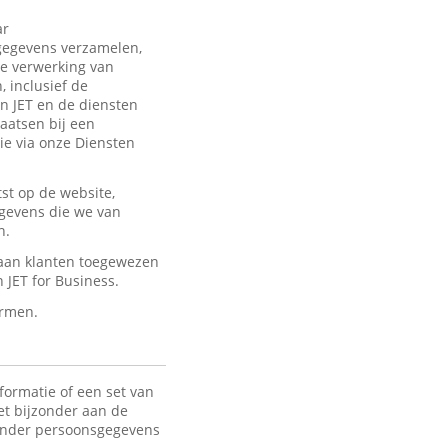
ar
sgegevens verzamelen,
de verwerking van
 inclusief de
an JET en de diensten
laatsen bij een
ie via onze Diensten
st op de website,
egevens die we van
n.
 aan klanten toegewezen
JET for Business.
ermen.
formatie of een set van
het bijzonder aan de
 Onder persoonsgegevens