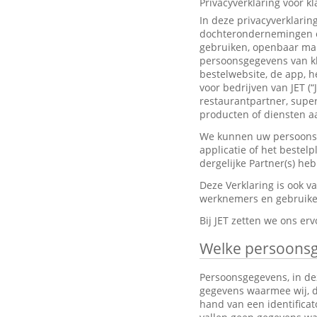
Privacyverklaring voor k
In deze privacyverklarin
dochterondernemingen en
gebruiken, openbaar mak
persoonsgegevens van kl
bestelwebsite, de app, h
voor bedrijven van JET (“
restaurantpartner, super
producten of diensten aa
We kunnen uw persoonsge
applicatie of het bestel
dergelijke Partner(s) h
Deze Verklaring is ook 
werknemers en gebruiker
Bij JET zetten we ons e
Welke persoons
Persoonsgegevens, in dez
gegevens waarmee wij, dir
hand van een identifica