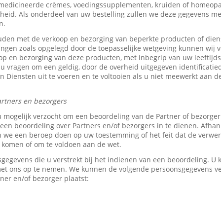
medicineerde crèmes, voedingssupplementen, kruiden of homeopat
heid. Als onderdeel van uw bestelling zullen we deze gegevens 
n.
den met de verkoop en bezorging van beperkte producten of dien
tingen zoals opgelegd door de toepasselijke wetgeving kunnen wij v
p en bezorging van deze producten, met inbegrip van uw leeftijds-
 u vragen om een geldig, door de overheid uitgegeven identificati
z’n Diensten uit te voeren en te voltooien als u niet meewerkt aan d
rtners en bezorgers
u mogelijk verzocht om een beoordeling van de Partner of bezorge
en beoordeling over Partners en/of bezorgers in te dienen. Afhank
e een beroep doen op uw toestemming of het feit dat de verwerk
e komen of om te voldoen aan de wet.
sgegevens die u verstrekt bij het indienen van een beoordeling. 
 met ons op te nemen. We kunnen de volgende persoonsgegevens 
ner en/of bezorger plaatst: