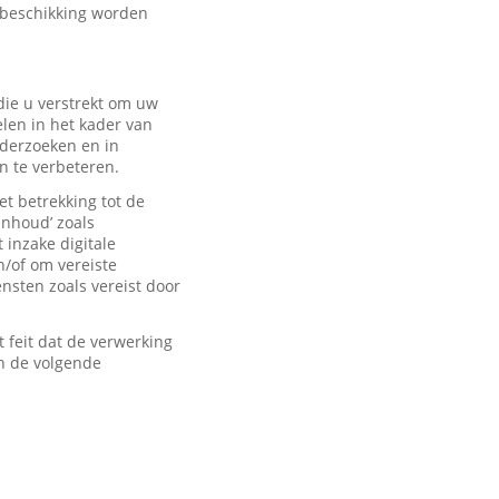
 beschikking worden
ie u verstrekt om uw
len in het kader van
derzoeken en in
n te verbeteren.
t betrekking tot de
inhoud’ zoals
 inzake digitale
n/of om vereiste
sten zoals vereist door
feit dat de verwerking
n de volgende