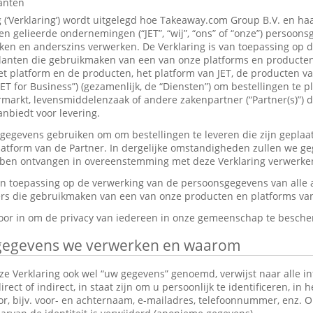
lanten
g (‘Verklaring’) wordt uitgelegd hoe Takeaway.com Group B.V. en ha
 gelieerde ondernemingen (“JET”, “wij”, “ons” of “onze”) persoon
en en anderszins verwerken. De Verklaring is van toepassing op 
anten die gebruikmaken van een van onze platforms en producten,
et platform en de producten, het platform van JET, de producten v
JET for Business”) (gezamenlijk, de “Diensten”) om bestellingen te p
markt, levensmiddelenzaak of andere zakenpartner (“Partner(s)”) d
nbiedt voor levering.
gevens gebruiken om om bestellingen te leveren die zijn geplaat
platform van de Partner. In dergelijke omstandigheden zullen we g
ebben ontvangen in overeenstemming met deze Verklaring verwerke
van toepassing op de verwerking van de persoonsgegevens van alle
s die gebruikmaken van een van onze producten en platforms van 
rvoor in om de privacy van iedereen in onze gemeenschap te besch
gegevens we verwerken en waarom
e Verklaring ook wel “uw gegevens” genoemd, verwijst naar alle in
ect of indirect, in staat zijn om u persoonlijk te identificeren, in 
tor, bijv. voor- en achternaam, e-mailadres, telefoonnummer, enz.