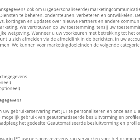
nsgegevens ook om u (gepersonaliseerde) marketingcommunicatie
iensten te beheren, ondersteunen, verbeteren en ontwikkelen. De
ws, kortingen en updates over nieuwe Partners en andere communi
marketing. We vertrouwen op uw toestemming, tenzij uw toestemming
ijke wetgeving. Wanneer u uw voorkeuren met betrekking tot het o
 kunt u zich afmelden via de afmeldlink in de berichten, in uw accou
nemen. We kunnen voor marketingdoeleinden de volgende categori
actiegegevens
oneel)
ptioneel)
iegegevens
len uw gebruikerservaring met JET te personaliseren en onze aan u
 mogelijk gebruik van geautomatiseerde besluitvorming en profile
adpleeg het gedeelte ‘Geautomatiseerde besluitvorming en profile
 waarin JET uw persoonsgegevens kan verwerken voor het promote