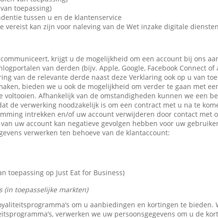
van toepassing)
dentie tussen u en de klantenservice
e vereist kan zijn voor naleving van de Wet inzake digitale dienste
 communiceert, krijgt u de mogelijkheid om een account bij ons aa
 inlogportalen van derden (bijv. Apple, Google, Facebook Connect of
ring van de relevante derde naast deze Verklaring ook op u van toe
maken, bieden we u ook de mogelijkheid om verder te gaan met een 
e voltooien. Afhankelijk van de omstandigheden kunnen we een b
dat de verwerking noodzakelijk is om een contract met u na te kom
emming intrekken en/of uw account verwijderen door contact met 
n van uw account kan negatieve gevolgen hebben voor uw gebruike
gevens verwerken ten behoeve van de klantaccount:
 toepassing op Just Eat for Business)
 (in toepasselijke markten)
 loyaliteitsprogramma’s om u aanbiedingen en kortingen te bieden
teitsprogramma’s, verwerken we uw persoonsgegevens om u de kor